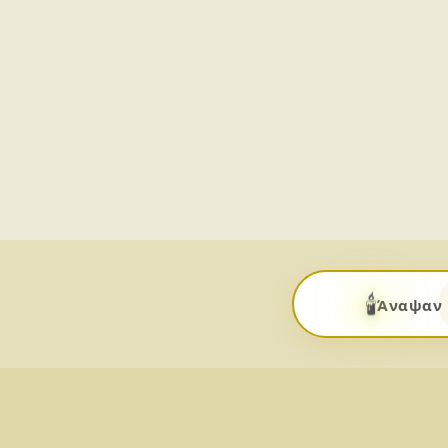
🕯️
Άναψαν