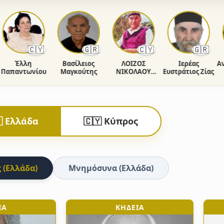
🇨🇾
🇬🇷
🇨🇾
🇬🇷
Έλλη
Βασίλειος
ΛΟΙΖΟΣ
Ιερέας
Ανδρ
παντωνίου
Μαγκούτης
ΝΙΚΟΛΑΟΥ
Ευστράτιος Ζίας
ΧΡΙΣΤΟΔΟΥΛΟΥ
 Ελλάδα
🇨🇾 Κύπρος
 (Ελλάδα)
Μνημόσυνα (Ελλάδα)
ΙΑ
ΚΗΔΕΙΑ