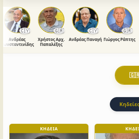
🇨🇾
🇬🇷
🇨🇾
🇬🇷
Ανδρέας
Χρήστος Αρχ.
Ανδρέας Παναγή
Γιώργος Ράπτης
νσταντινίδης
Παπαλέξης
Πα
🇬
Κηδείες
ΚΗΔΕΙΑ
ΚΗΔΕ