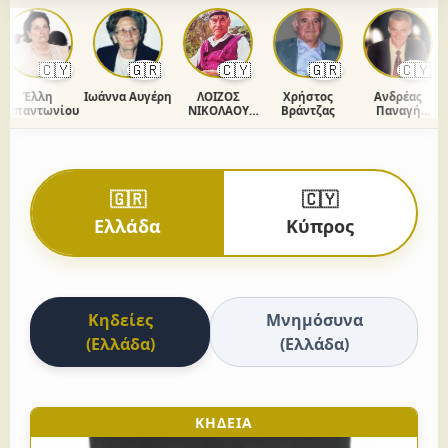
🇨🇾
🇬🇷
🇨🇾
🇬🇷
🇨🇾
Έλλη
Ιωάννα Αυγέρη
ΛΟΙΖΟΣ
Χρήστος
Ανδρέας
παντωνίου
ΝΙΚΟΛΑΟΥ
Βράντζας
Παναγή
Μ
ΧΡΙΣΤΟΔΟΥΛΟΥ
Ομήρου
🇬🇷
🇨🇾
Ελλάδα
Κύπρος
Κηδείες
Μνημόσυνα
(Ελλάδα)
(Ελλάδα)
ΚΗΔΕΙΑ