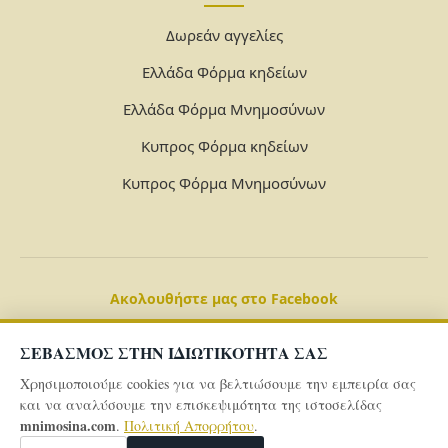
Δωρεάν αγγελίες
Ελλάδα Φόρμα κηδείων
Ελλάδα Φόρμα Μνημοσύνων
Κυπρος Φόρμα κηδείων
Κυπρος Φόρμα Μνημοσύνων
Ακολουθήστε μας στο Facebook
ΣΕΒΑΣΜΟΣ ΣΤΗΝ ΙΔΙΩΤΙΚΟΤΗΤΑ ΣΑΣ
Χρησιμοποιούμε cookies για να βελτιώσουμε την εμπειρία σας
και να αναλύσουμε την επισκεψιμότητα της ιστοσελίδας
mnimosina.com
.
Πολιτική Απορρήτου
.
© 2026 Powered By
mnimosina.com -
Πολιτική Απορρήτου