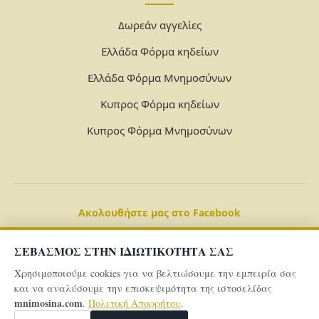
Δωρεάν αγγελίες
Ελλάδα Φόρμα κηδείων
Ελλάδα Φόρμα Μνημοσύνων
Κυπρος Φόρμα κηδείων
Κυπρος Φόρμα Μνημοσύνων
Ακολουθήστε μας στο Facebook
ΣΕΒΑΣΜΟΣ ΣΤΗΝ ΙΔΙΩΤΙΚΟΤΗΤΑ ΣΑΣ
Χρησιμοποιούμε cookies για να βελτιώσουμε την εμπειρία σας
και να αναλύσουμε την επισκεψιμότητα της ιστοσελίδας
mnimosina.com
.
Πολιτική Απορρήτου
.
© 2026 Powered By
mnimosina.com -
Πολιτική Απορρήτου