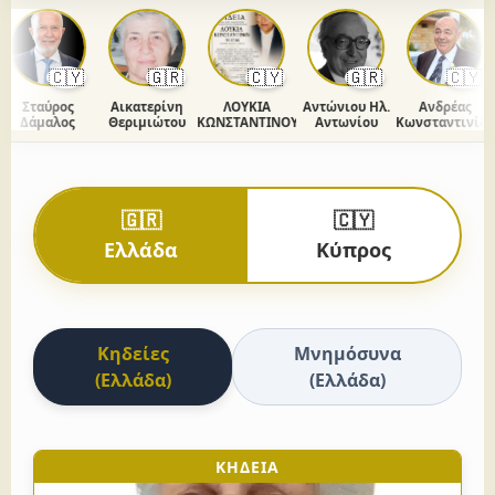
🇨🇾
🇬🇷
🇨🇾
🇬🇷
🇨🇾
Σταύρος
Αικατερίνη
ΛΟΥΚΙΑ
Αντώνιου Ηλ.
Ανδρέας
Δάμαλος
Θεριμιώτου
ΚΩΝΣΤΑΝΤΙΝΟΥ
Αντωνίου
Κωνσταντινίδης
🇬🇷
🇨🇾
Ελλάδα
Κύπρος
Κηδείες
Μνημόσυνα
(Ελλάδα)
(Ελλάδα)
ΚΗΔΕΙΑ