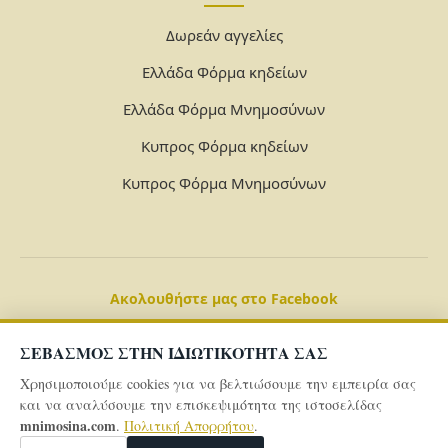
Δωρεάν αγγελίες
Ελλάδα Φόρμα κηδείων
Ελλάδα Φόρμα Μνημοσύνων
Κυπρος Φόρμα κηδείων
Κυπρος Φόρμα Μνημοσύνων
Ακολουθήστε μας στο Facebook
ΣΕΒΑΣΜΟΣ ΣΤΗΝ ΙΔΙΩΤΙΚΟΤΗΤΑ ΣΑΣ
Χρησιμοποιούμε cookies για να βελτιώσουμε την εμπειρία σας
και να αναλύσουμε την επισκεψιμότητα της ιστοσελίδας
mnimosina.com
.
Πολιτική Απορρήτου
.
© 2026 Powered By
mnimosina.com -
Πολιτική Απορρήτου