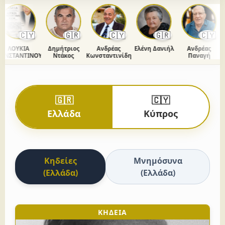
🇨🇾
🇬🇷
🇨🇾
🇬🇷
🇨🇾
ΛΟΥΚΙΑ
Δημήτριος
Ανδρέας
Ελένη Δανιήλ
Ανδρέας
Χρ
ΝΣΤΑΝΤΙΝΟΥ
Ντάκος
Κωνσταντινίδης
Παναγή
🇬🇷
🇨🇾
Ελλάδα
Κύπρος
Κηδείες
Μνημόσυνα
(Ελλάδα)
(Ελλάδα)
ΚΗΔΕΙΑ