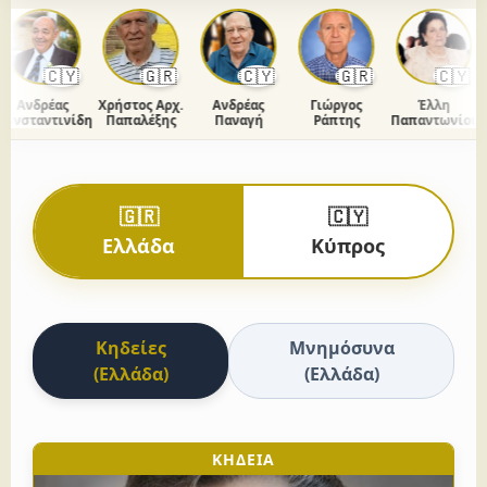
🇨🇾
🇬🇷
🇨🇾
🇬🇷
🇨🇾
Ανδρέας
Χρήστος Αρχ.
Ανδρέας
Γιώργος
Έλλη
νσταντινίδης
Παπαλέξης
Παναγή
Ράπτης
Παπαντωνίου
🇬🇷
🇨🇾
Ελλάδα
Κύπρος
Κηδείες
Μνημόσυνα
(Ελλάδα)
(Ελλάδα)
ΚΗΔΕΙΑ