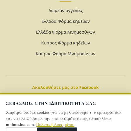
Δωρεάν αγγελίες
Ελλάδα Φόρμα κηδείων
Ελλάδα Φόρμα Μνημοσύνων
Κυπρος Φόρμα κηδείων
Κυπρος Φόρμα Μνημοσύνων
Ακολουθήστε μας στο Facebook
ΣΕΒΑΣΜΟΣ ΣΤΗΝ ΙΔΙΩΤΙΚΟΤΗΤΑ ΣΑΣ
Χρησιμοποιούμε cookies για να βελτιώσουμε την εμπειρία σας
και να αναλύσουμε την επισκεψιμότητα της ιστοσελίδας
mnimosina.com
.
Πολιτική Απορρήτου
.
© 2026 Powered By
mnimosina.com -
Πολιτική Απορρήτου