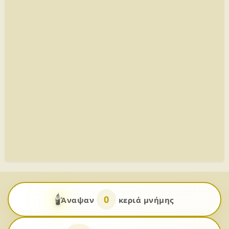
🕯️
0
Άναψαν
κεριά μνήμης