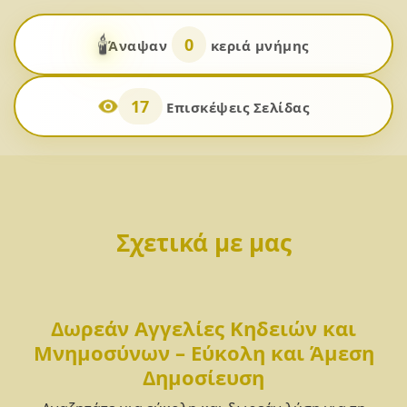
🕯️
0
Άναψαν
κεριά μνήμης
17
Επισκέψεις Σελίδας
Σχετικά με μας
Δωρεάν Αγγελίες Κηδειών και
Μνημοσύνων – Εύκολη και Άμεση
Δημοσίευση