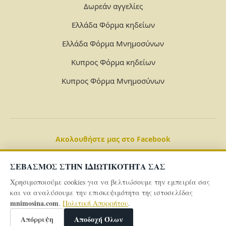
Δωρεάν αγγελίες
Ελλάδα Φόρμα κηδείων
Ελλάδα Φόρμα Μνημοσύνων
Κυπρος Φόρμα κηδείων
Κυπρος Φόρμα Μνημοσύνων
Ακολουθήστε μας στο Facebook
ΣΕΒΑΣΜΟΣ ΣΤΗΝ ΙΔΙΩΤΙΚΟΤΗΤΑ ΣΑΣ
Χρησιμοποιούμε cookies για να βελτιώσουμε την εμπειρία σας
και να αναλύσουμε την επισκεψιμότητα της ιστοσελίδας
mnimosina.com
.
Πολιτική Απορρήτου
.
© 2026 Powered By
mnimosina.com -
Πολιτική Απορρήτου
Απόρριψη
Αποδοχή Όλων
-
Όροι και Προϋποθέσεις -
Γενικό Aρχείo