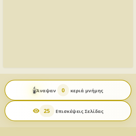
🕯️
0
Άναψαν
κεριά μνήμης
25
Επισκέψεις Σελίδας