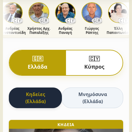
🇨🇾
🇬🇷
🇨🇾
🇬🇷
🇨🇾
Ανδρέας
Χρήστος Αρχ.
Ανδρέας
Γιώργος
Έλλη
νσταντινίδης
Παπαλέξης
Παναγή
Ράπτης
Παπαντωνίου
🇬🇷
🇨🇾
Ελλάδα
Κύπρος
Κηδείες
Μνημόσυνα
(Ελλάδα)
(Ελλάδα)
ΚΗΔΕΙΑ