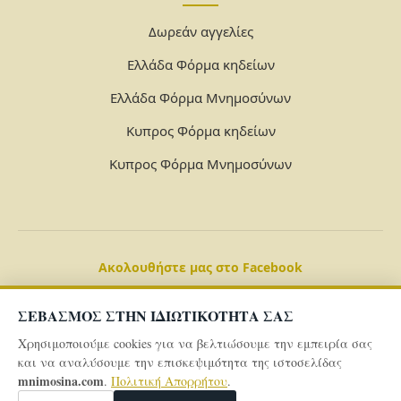
Δωρεάν αγγελίες
Ελλάδα Φόρμα κηδείων
Ελλάδα Φόρμα Μνημοσύνων
Κυπρος Φόρμα κηδείων
Κυπρος Φόρμα Μνημοσύνων
Ακολουθήστε μας στο Facebook
ΣΕΒΑΣΜΟΣ ΣΤΗΝ ΙΔΙΩΤΙΚΟΤΗΤΑ ΣΑΣ
Χρησιμοποιούμε cookies για να βελτιώσουμε την εμπειρία σας
και να αναλύσουμε την επισκεψιμότητα της ιστοσελίδας
mnimosina.com
.
Πολιτική Απορρήτου
.
© 2026 Powered By
mnimosina.com -
Πολιτική Απορρήτου