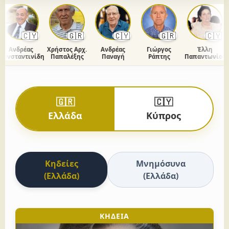
🇨🇾
🇬🇷
🇨🇾
🇬🇷
🇨🇾
Ανδρέας
Χρήστος Αρχ.
Ανδρέας
Γιώργος
Έλλη
νσταντινίδης
Παπαλέξης
Παναγή
Ράπτης
Παπαντωνίου
🇬🇷
🇨🇾
Ελλάδα
Κύπρος
Κηδείες
Μνημόσυνα
(Ελλάδα)
(Ελλάδα)
ΚΗΔΕΙΑ