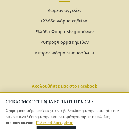
Δωρεάν αγγελίες
Ελλάδα Φόρμα κηδείων
Ελλάδα Φόρμα Μνημοσύνων
Κυπρος Φόρμα κηδείων
Κυπρος Φόρμα Μνημοσύνων
Ακολουθήστε μας στο Facebook
ΣΕΒΑΣΜΟΣ ΣΤΗΝ ΙΔΙΩΤΙΚΟΤΗΤΑ ΣΑΣ
Χρησιμοποιούμε cookies για να βελτιώσουμε την εμπειρία σας
και να αναλύσουμε την επισκεψιμότητα της ιστοσελίδας
mnimosina.com
.
Πολιτική Απορρήτου
.
© 2026 Powered By
mnimosina.com -
Πολιτική Απορρήτου