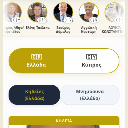
🇨🇾
🇬🇷
🇨🇾
🇬🇷
🇨🇾
γήρος Αθηνή
Ελένη Τσέλικα
Σταύρος
Αγγελική
ΛΟΥΚΙΑ
Ευριπίδου
Δάμαλος
Καστώρη
ΚΩΝΣΤΑΝΤΙΝΟΥ
🇬🇷
🇨🇾
Ελλάδα
Κύπρος
Κηδείες
Μνημόσυνα
(Ελλάδα)
(Ελλάδα)
ΚΗΔΕΙΑ