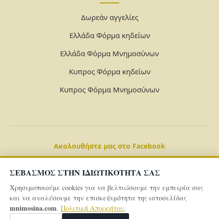
Δωρεάν αγγελίες
Ελλάδα Φόρμα κηδείων
Ελλάδα Φόρμα Μνημοσύνων
Κυπρος Φόρμα κηδείων
Κυπρος Φόρμα Μνημοσύνων
Ακολουθήστε μας στο Facebook
ΣΕΒΑΣΜΟΣ ΣΤΗΝ ΙΔΙΩΤΙΚΟΤΗΤΑ ΣΑΣ
Χρησιμοποιούμε cookies για να βελτιώσουμε την εμπειρία σας
και να αναλύσουμε την επισκεψιμότητα της ιστοσελίδας
mnimosina.com
.
Πολιτική Απορρήτου
.
© 2026 Powered By
mnimosina.com -
Πολιτική Απορρήτου