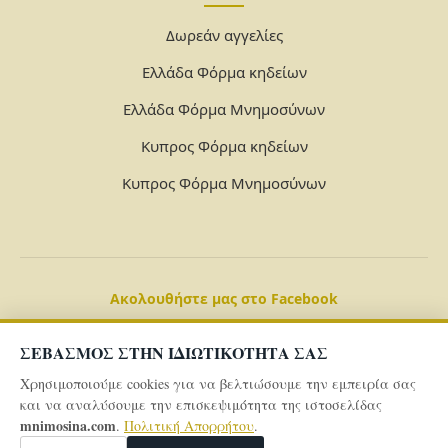
Δωρεάν αγγελίες
Ελλάδα Φόρμα κηδείων
Ελλάδα Φόρμα Μνημοσύνων
Κυπρος Φόρμα κηδείων
Κυπρος Φόρμα Μνημοσύνων
Ακολουθήστε μας στο Facebook
ΣΕΒΑΣΜΟΣ ΣΤΗΝ ΙΔΙΩΤΙΚΟΤΗΤΑ ΣΑΣ
Χρησιμοποιούμε cookies για να βελτιώσουμε την εμπειρία σας
και να αναλύσουμε την επισκεψιμότητα της ιστοσελίδας
mnimosina.com
.
Πολιτική Απορρήτου
.
© 2026 Powered By
mnimosina.com -
Πολιτική Απορρήτου