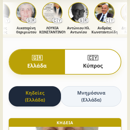
🇾
🇬🇷
🇨🇾
🇬🇷
🇨🇾

ος
Αικατερίνη
ΛΟΥΚΙΑ
Αντώνιου Ηλ.
Ανδρέας
Δημήτρ
ος
Θεριμιώτου
ΚΩΝΣΤΑΝΤΙΝΟΥ
Αντωνίου
Κωνσταντινίδης
Ντάκ
🇬🇷
🇨🇾
Ελλάδα
Κύπρος
Κηδείες
Μνημόσυνα
(Ελλάδα)
(Ελλάδα)
ΚΗΔΕΙΑ