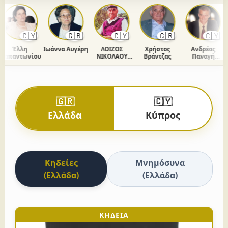
🇨🇾
🇬🇷
🇨🇾
🇬🇷
🇨🇾
Έλλη
Ιωάννα Αυγέρη
ΛΟΙΖΟΣ
Χρήστος
Ανδρέας
απαντωνίου
ΝΙΚΟΛΑΟΥ
Βράντζας
Παναγή
ΧΡΙΣΤΟΔΟΥΛΟΥ
Ομήρου
🇬🇷
🇨🇾
Ελλάδα
Κύπρος
Κηδείες
Μνημόσυνα
(Ελλάδα)
(Ελλάδα)
ΚΗΔΕΙΑ