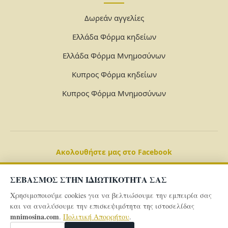
Δωρεάν αγγελίες
Ελλάδα Φόρμα κηδείων
Ελλάδα Φόρμα Μνημοσύνων
Κυπρος Φόρμα κηδείων
Κυπρος Φόρμα Μνημοσύνων
Ακολουθήστε μας στο Facebook
ΣΕΒΑΣΜΟΣ ΣΤΗΝ ΙΔΙΩΤΙΚΟΤΗΤΑ ΣΑΣ
Χρησιμοποιούμε cookies για να βελτιώσουμε την εμπειρία σας
και να αναλύσουμε την επισκεψιμότητα της ιστοσελίδας
mnimosina.com
.
Πολιτική Απορρήτου
.
© 2026 Powered By
mnimosina.com -
Πολιτική Απορρήτου