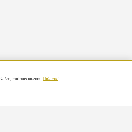
mnimosina.com
σελίδας
.
Πολιτική
ις Σελίδας