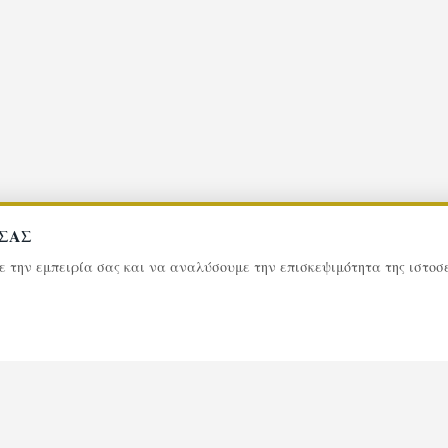
 ΣΑΣ
με την εμπειρία σας και να αναλύσουμε την επισκεψιμότητα της ιστο
0
39
κεριά μνήμης
Επισκέψε