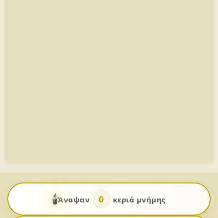
🕯️
0
Άναψαν
κεριά μνήμης