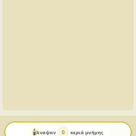
🕯️
0
Άναψαν
κεριά μνήμης