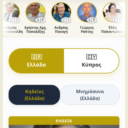
🇨🇾
🇬🇷
🇨🇾
🇬🇷
🇨🇾
Ανδρέας
Χρήστος Αρχ.
Ανδρέας
Γιώργος
Έλλη
σταντινίδης
Παπαλέξης
Παναγή
Ράπτης
Παπαντωνίου
Μ
🇬🇷
🇨🇾
Ελλάδα
Κύπρος
Κηδείες
Μνημόσυνα
(Ελλάδα)
(Ελλάδα)
ΚΗΔΕΙΑ