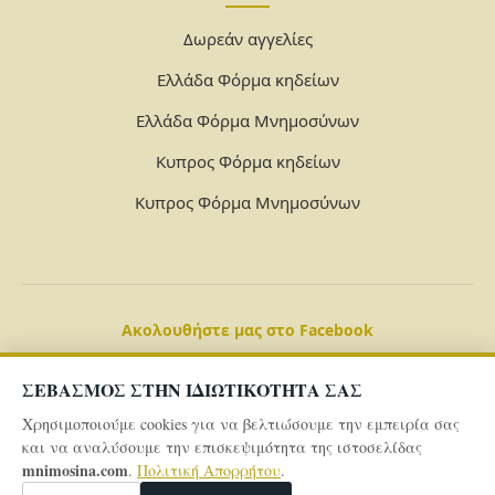
Δωρεάν αγγελίες
Ελλάδα Φόρμα κηδείων
Ελλάδα Φόρμα Μνημοσύνων
Κυπρος Φόρμα κηδείων
Κυπρος Φόρμα Μνημοσύνων
Ακολουθήστε μας στο Facebook
ΣΕΒΑΣΜΟΣ ΣΤΗΝ ΙΔΙΩΤΙΚΟΤΗΤΑ ΣΑΣ
Χρησιμοποιούμε cookies για να βελτιώσουμε την εμπειρία σας
και να αναλύσουμε την επισκεψιμότητα της ιστοσελίδας
mnimosina.com
.
Πολιτική Απορρήτου
.
© 2026 Powered By
mnimosina.com -
Πολιτική Απορρήτου