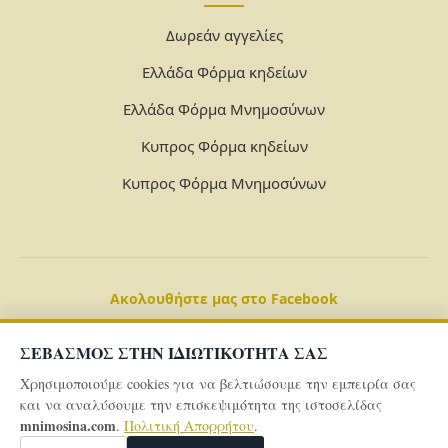
Δωρεάν αγγελίες
Ελλάδα Φόρμα κηδείων
Ελλάδα Φόρμα Μνημοσύνων
Κυπρος Φόρμα κηδείων
Κυπρος Φόρμα Μνημοσύνων
Ακολουθήστε μας στο Facebook
ΣΕΒΑΣΜΟΣ ΣΤΗΝ ΙΔΙΩΤΙΚΟΤΗΤΑ ΣΑΣ
Χρησιμοποιούμε cookies για να βελτιώσουμε την εμπειρία σας
και να αναλύσουμε την επισκεψιμότητα της ιστοσελίδας
mnimosina.com
.
Πολιτική Απορρήτου
.
© 2026 Powered By
mnimosina.com -
Πολιτική Απορρήτου