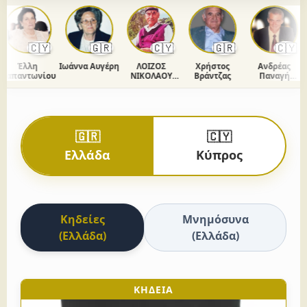
🇨🇾
🇬🇷
🇨🇾
🇬🇷
🇨🇾
Έλλη
Ιωάννα Αυγέρη
ΛΟΙΖΟΣ
Χρήστος
Ανδρέας
απαντωνίου
ΝΙΚΟΛΑΟΥ
Βράντζας
Παναγή
ΧΡΙΣΤΟΔΟΥΛΟΥ
Ομήρου
🇬🇷
🇨🇾
Ελλάδα
Κύπρος
Κηδείες
Μνημόσυνα
(Ελλάδα)
(Ελλάδα)
ΚΗΔΕΙΑ