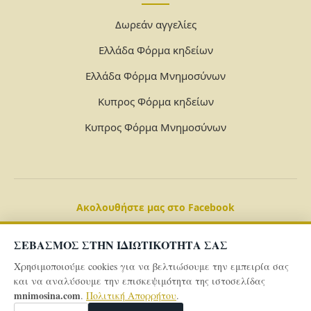
Δωρεάν αγγελίες
Ελλάδα Φόρμα κηδείων
Ελλάδα Φόρμα Μνημοσύνων
Κυπρος Φόρμα κηδείων
Κυπρος Φόρμα Μνημοσύνων
Ακολουθήστε μας στο Facebook
ΣΕΒΑΣΜΟΣ ΣΤΗΝ ΙΔΙΩΤΙΚΟΤΗΤΑ ΣΑΣ
Χρησιμοποιούμε cookies για να βελτιώσουμε την εμπειρία σας
και να αναλύσουμε την επισκεψιμότητα της ιστοσελίδας
mnimosina.com
.
Πολιτική Απορρήτου
.
© 2026 Powered By
mnimosina.com -
Πολιτική Απορρήτου