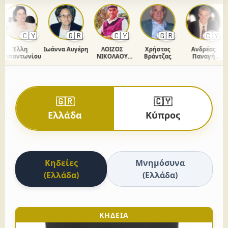
🇨🇾
🇬🇷
🇨🇾
🇬🇷
🇨🇾
Έλλη
Ιωάννα Αυγέρη
ΛΟΙΖΟΣ
Χρήστος
Ανδρέας
απαντωνίου
ΝΙΚΟΛΑΟΥ
Βράντζας
Παναγή
ΧΡΙΣΤΟΔΟΥΛΟΥ
Ομήρου
🇬🇷
🇨🇾
Ελλάδα
Κύπρος
Κηδείες
Μνημόσυνα
(Ελλάδα)
(Ελλάδα)
ΚΗΔΕΙΑ